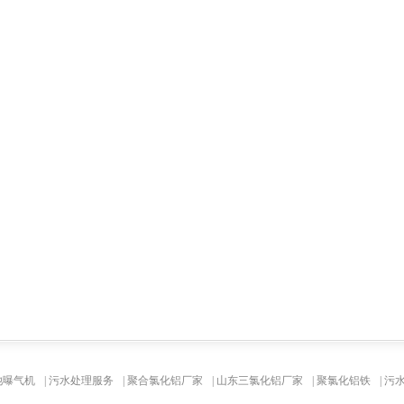
池曝气机
|
污水处理服务
|
聚合氯化铝厂家
|
山东三氯化铝厂家
|
聚氯化铝铁
|
污